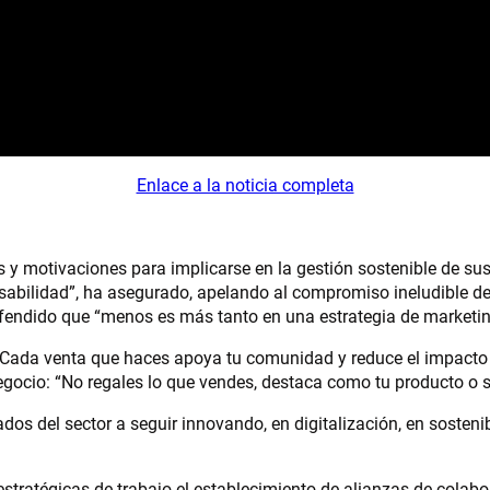
Enlace a la noticia completa
 y motivaciones para implicarse en la gestión sostenible de su
nsabilidad”, ha asegurado, apelando al compromiso ineludible de
endido que “menos es más tanto en una estrategia de marketing
ad. Cada venta que haces apoya tu comunidad y reduce el impact
ocio: “No regales lo que vendes, destaca como tu producto o s
s del sector a seguir innovando, en digitalización, en sostenib
estratégicas de trabajo el establecimiento de alianzas de colabo