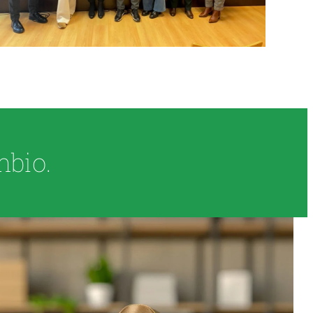
mbio.