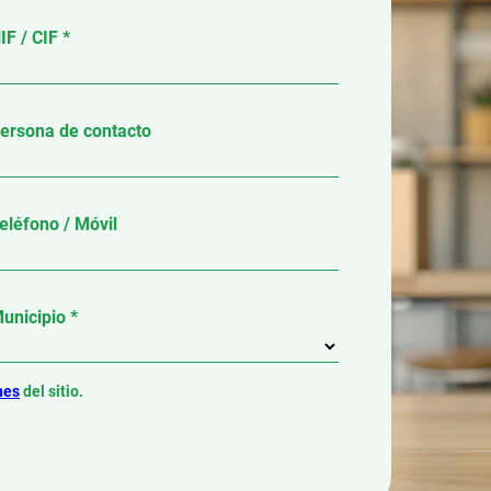
IF / CIF *
ersona de contacto
eléfono / Móvil
unicipio *
nes
del sitio.