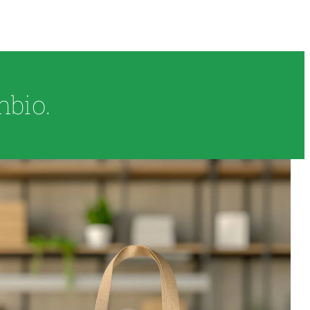
mbio.