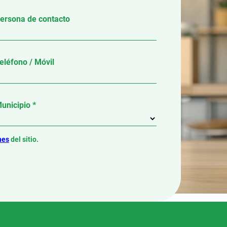
ersona de contacto
eléfono / Móvil
unicipio *
nes
del sitio.