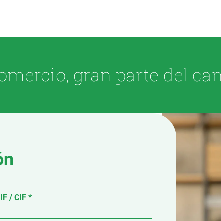
omercio, gran parte del ca
ón
IF / CIF *