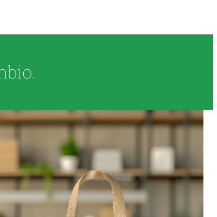
mbio.