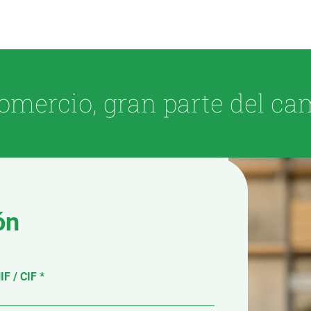
omercio, gran parte del ca
ón
IF / CIF *