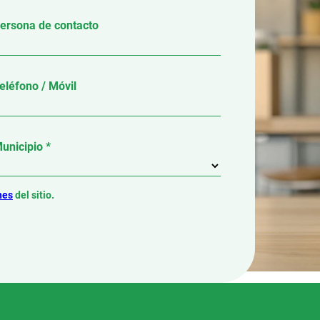
ersona de contacto
eléfono / Móvil
unicipio *
nes
del sitio.