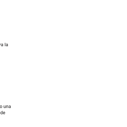
ya la
lo una
 de