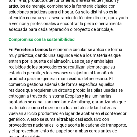
tornillería, productos de fontanería, materiales de fijación y
artículos de menaje, combinando la ferretería clásica con
soluciones prácticas para el hogar. Su sello distintivo es la
atención cercana y el asesoramiento técnico directo, que ayuda
a vecinos y profesionales a encontrar la pieza o herramienta
adecuada para cada reparación o proyecto de bricolaje.
Compromiso con la sostenibilidad
En
Ferretería Lemos
la economía circular se aplica de forma
muy práctica, dando una segunda vida a los materiales que
entran por la puerta del almacén. Las cajas y embalajes
recibidos de los proveedores se reutilizan siempre que su
estado lo permite, y los envases se ajustan al tamaño del
producto para no generar más residuo del necesario. El
comercio gestiona además de forma específica aquellos
residuos que requieren un circuito propio: las pilas usadas se
entregan a través del sistema Ecopilas y las luminarias
agotadas se canalizan mediante Ambilamp, garantizando que
materiales como el mercurio o los metales de las baterías
vuelvan al ciclo productivo en lugar de acabar en el contenedor
genérico. A esto se suma el trabajo casi exclusivo con
proveedores nacionales, lo que acorta la cadena de transporte,
y el aprovechamiento del papel por ambas caras antes de
pasar al reciclaje.