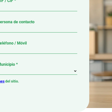
IF / CIF *
ersona de contacto
eléfono / Móvil
unicipio *
nes
del sitio.