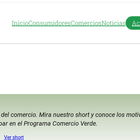
Inicio
Consumidores
Comercios
Noticias
Ac
 del comercio. Mira nuestro short y conoce los moti
ipar en el Programa Comercio Verde.
Ver short