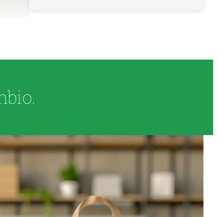
mbio.