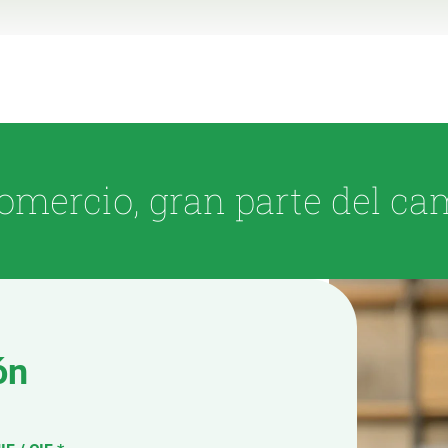
omercio, gran parte del ca
ón