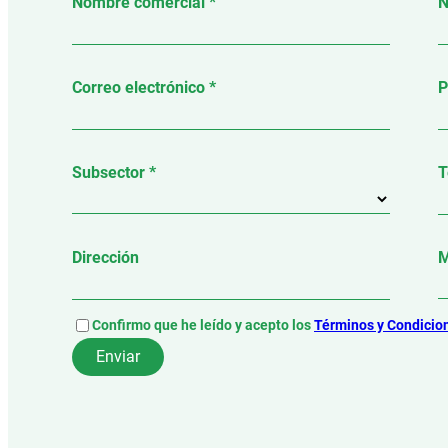
Nombre comercial *
N
Correo electrónico *
P
Subsector *
T
Dirección
M
Confirmo que he leído y acepto los
Términos y Condicio