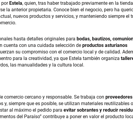
o por
Estela
, quien, tras haber trabajado previamente en la tienda
rse la anterior propietaria. Conoce bien el negocio, pero ha queri
tual, nuevos productos y servicios, y manteniendo siempre el t
omercio.
onales hasta detalles originales para
bodas, bautizos, comunio
n cuenta con una cuidada selección de
productos asturianos
efuerzan su compromiso con el comercio local y de calidad. Ade
entro para la creatividad, ya que Estela también organiza
taller
os, las manualidades y la cultura local.
e comercio cercano y responsable. Se trabaja con
proveedores
s y, siempre que es posible, se utilizan materiales reutilizables 
ustar al máximo el pedido para
evitar sobrantes y reducir resid
mentos del Paraíso” contribuye a poner en valor el producto loca