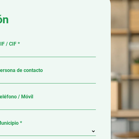
ón
IF / CIF *
ersona de contacto
eléfono / Móvil
unicipio *