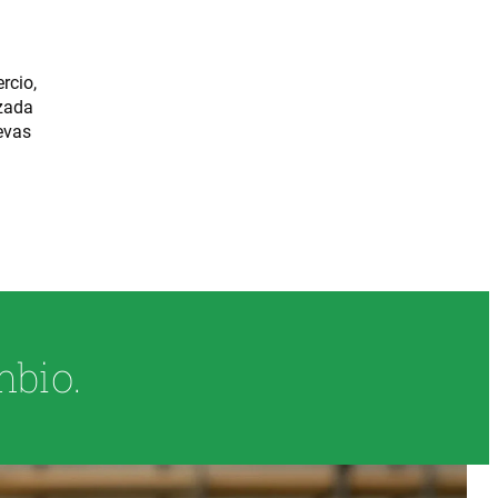
rcio,
izada
evas
mbio.