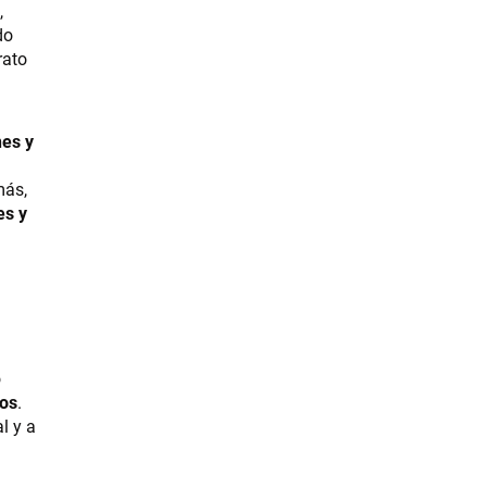
,
do
rato
nes y
más,
es y
o
uos
.
l y a