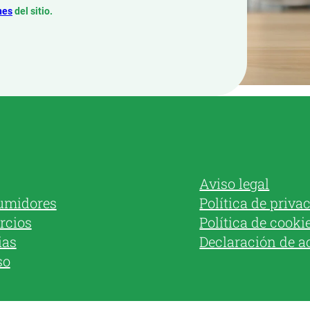
nes
del sitio.
Aviso legal
umidores
Política de priva
rcios
Política de cooki
ias
Declaración de a
so