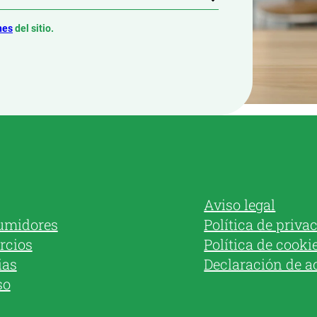
nes
del sitio.
Aviso legal
umidores
Política de priva
rcios
Política de cooki
ias
Declaración de a
so