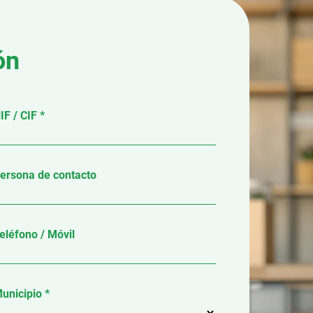
ón
IF / CIF *
ersona de contacto
eléfono / Móvil
unicipio *